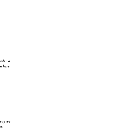
eads "a
m here
 way we
es.