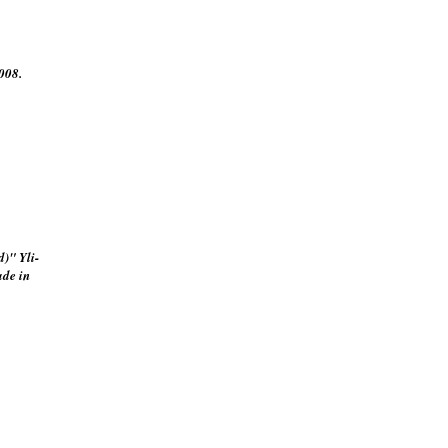
2008.
)" Yli-
de in