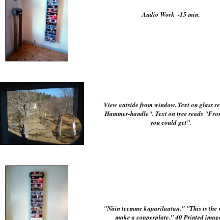
Audio Work ~15 min.
View outside from window. Text on glass r
Hammer-handle". Text on tree reads "Fro
you could get".
"Näin teemme kuparilaatan." "This is the
make a copperplate." 40 Printed imag