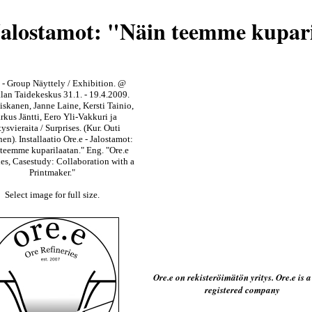
Jalostamot: "Näin teemme kupar
 - Group Näyttely / Exhibition. @
lan Taidekeskus 31.1. - 19.4.2009.
iskanen, Janne Laine, Kersti Tainio,
kus Jäntti, Eero Yli-Vakkuri ja
tysvieraita / Surprises. (Kur. Outi
en). Installaatio Ore.e - Jalostamot:
teemme kuparilaatan." Eng. "Ore.e
ies, Casestudy: Collaboration with a
Printmaker."
Select image for full size.
Ore.e on rekisteröimätön yritys. Ore.e is 
registered company