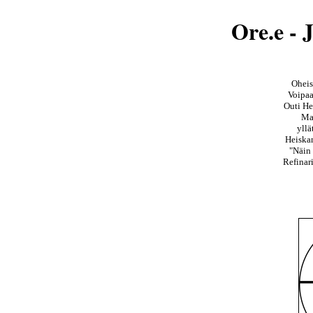
Ore.e - 
Oheis
Voipaa
Outi He
Mar
yllä
Heiskan
"Näin 
Refinar