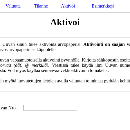
Valuutta
Tilanne
Aktivoi
Esimerkkejä
Aktivoi
 Uuvan sinun tulee aktivoida arvopaperisi.
Aktivointi on saajan va
yös arvopaperin selkäpuolelle.
uvan vapaamuotoisella aktivointi pyynnöllä. Kirjoita sähköpostin osoitt
korvaa (äät) @ merkillä
]. Viestissä tulee käydä ilmi Uuvan num
ta. Voit myös käyttää seuraavaa vekkoaktivointi lomaketta.
n myötä luovutettujen tietojen avulla valuutan toimintaa pyritään kehi
van Nro.