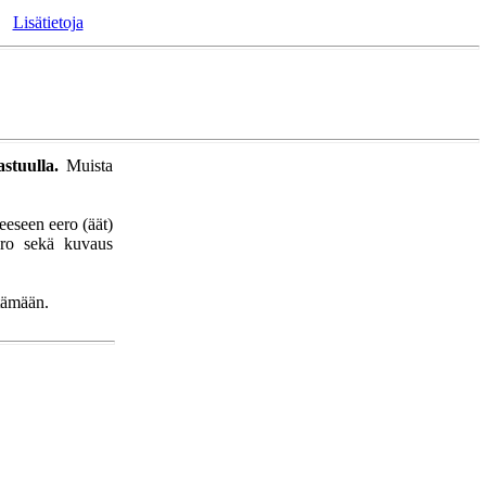
Lisätietoja
stuulla.
Muista
eeseen eero (äät)
ero sekä kuvaus
ttämään.