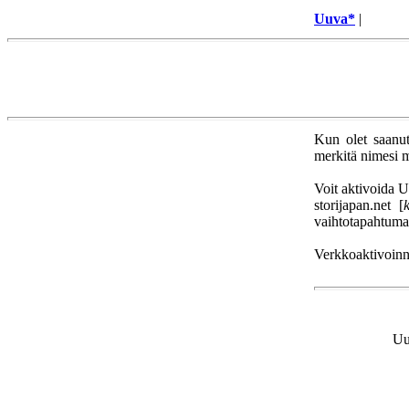
Uuva*
|
Kun olet saanut
merkitä nimesi m
Voit aktivoida U
storijapan.net [
vaihtotapahtumas
Verkkoaktivoinni
Uu