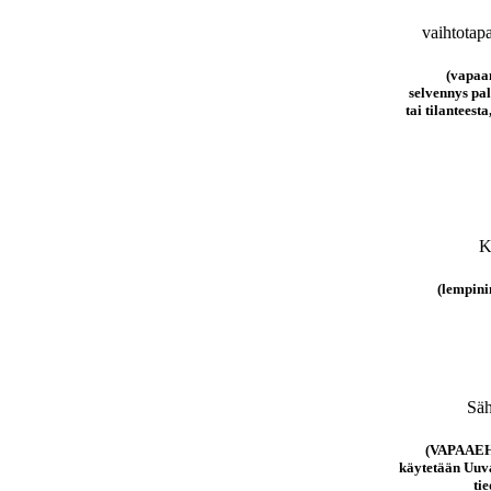
vaihtotap
(vapaa
selvennys pa
tai tilanteesta
K
(lempini
Säh
(VAPAAE
käytetään Uuv
ti