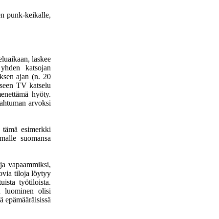
n punk-keikalle,
luaikaan, laskee
 yhden katsojan
ksen ajan (n. 20
aaseen TV katselu
menettämä hyöty.
pahtuman arvoksi
a tämä esimerkki
tumalle suomansa
oja vapaammiksi,
via tiloja löytyy
uista työtiloista.
n luominen olisi
sä epämääräisissä