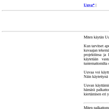
Uuva*
|
Miten käytän U
Kun tarvitset ap
kuvaajan tekemä
projektiinsa ja
käytetään vas
tuntemattomilta o
Uuvaa voi käyttä
Näin käytettynä
Uuvan käyttämin
hämärä palkatto
kiertämisen eri y
Miten palkattoma