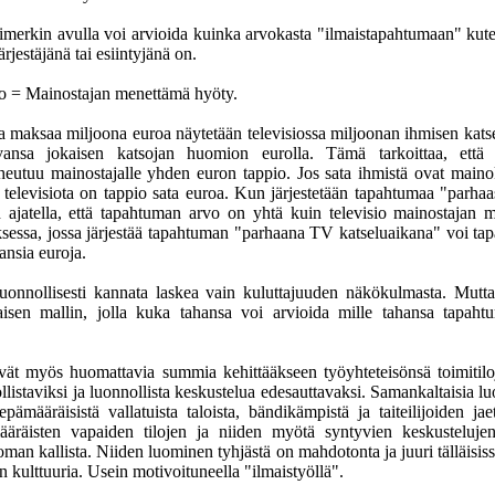
imerkin avulla voi arvioida kuinka arvokasta "ilmaistapahtumaan" kute
ärjestäjänä tai esiintyjänä on.
o = Mainostajan menettämä hyöty.
 maksaa miljoona euroa näytetään televisiossa miljoonan ihmisen katse
vansa jokaisen katsojan huomion eurolla. Tämä tarkoittaa, että
heutuu mainostajalle yhden euron tappio. Jos sata ihmistä ovat maino
 televisiota on tappio sata euroa. Kun järjestetään tapahtumaa "parh
 ajatella, että tapahtuman arvo on yhtä kuin televisio mainostajan 
sessa, jossa järjestää tapahtuman "parhaana TV katseluaikana" voi ta
ansia euroja.
uonnollisesti kannata laskea vain kuluttajuuden näkökulmasta. Mutt
aisen mallin, jolla kuka tahansa voi arvioida mille tahansa tapah
ävät myös huomattavia summia kehittääkseen työyhteteisönsä toimitil
listaviksi ja luonnollista keskustelua edesauttavaksi. Samankaltaisia luo
epämääräisistä vallatuista taloista, bändikämpistä ja taiteilijoiden jaet
ääräisten vapaiden tilojen ja niiden myötä syntyvien keskusteluje
ttoman kallista. Niiden luominen tyhjästä on mahdotonta ja juuri tälläisis
än kulttuuria. Usein motivoituneella "ilmaistyöllä".