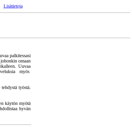
Lisätietoja
uvaa palkitessasi
a johonkin omaan
eikalleen. Uuvaa
lveluksia myös
 tehdystä työstä.
Sen käytön myötä
hdollistaa hyvän