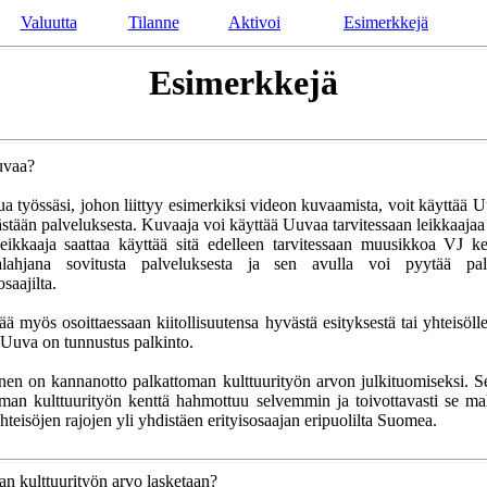
Valuutta
Tilanne
Aktivoi
Esimerkkejä
Esimerkkejä
uvaa?
ua työssäsi, johon liittyy esimerkiksi videon kuvaamista, voit käyttää U
stään palveluksesta. Kuvaaja voi käyttää Uuvaa tarvitessaan leikkaaja
 leikkaaja saattaa käyttää sitä edelleen tarvitessaan muusikkoa VJ k
talahjana sovitusta palveluksesta ja sen avulla voi pyytää pa
saajilta.
ä myös osoittaessaan kiitollisuutensa hyvästä esityksestä tai yhteisölle
 Uuva on tunnustus palkinto.
en on kannanotto palkattoman kulttuurityön arvon julkituomiseksi. 
man kulttuurityön kenttä hahmottuu selvemmin ja toivottavasti se ma
hteisöjen rajojen yli yhdistäen erityisosaajan eripuolilta Suomea.
n kulttuurityön arvo lasketaan?