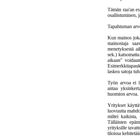
Tämän raa'an es
osallistuminen, j
Tapahtuman arv
Kun mainos joka
mainostaja saa
menetyksestä ai
sek.) katsomatta
aikaan" voidaan
Esimerkkitapauk
laskea satoja tuh
Työn arvoa ei l
antaa yksinkert
huomion arvoa.
Yritykset käytt
luovuutta mahdol
miltei kaikista, 
Tälläisten epäm
yrityksille tava
tiloissa kehitetä