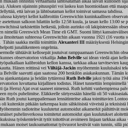
en mukaan onnistuu vertaamalla lähtösataman aikaa laivan kulloisen sija
ta). Aluksen sijainnin pituuspiiri voi laskea kun huomioidaan että maapal
dellyttää, että laivan ja lähtösataman kellot toimivat samassa tahdissa.
ssa käytetyt kellot kalibroitiin Greenwichin kuninkaallisen observato
asetettuun salkoon hilattiin kello 12:58 kuula, ja tasan kello 13:00 se p
witchissä tarkistettiin hetkestä, jolloin aurinko oli lakipisteessään obse
een nimellä Greenwich Mean Time eli GMT. Suomi liittyi kansainvälis
ika ilmoitetaan suhteessa Greenwitchin aikaan vuonna 1921 (16 vuotta s
. Tähän saakka meillä toimittiin
Alexanteri III
määräyksestä Helsingin
elpotti junaliikenteen ongelmia.
molle tähtäävät kellosepät joutuivat ramppaamaan Greenwitchin obse
kunnes observatorion virkailija
John Belville
sai idean viedä ajan kell
yöpaikallaan kalibroidun kellon kanssa, tarkkaa aikaa tarvitsevien kau
 kautta. Hänen reittinsä vei
Viiltäjä-Jackin
myöhemmin kuuluisaksi tek
tta Belville saavutti ajan saatossa 200 henkilön asiakaskunnan. Tämän 
na ajankantajana ja heidän tyttärensä
Ruth Belville
jakoi työtä aina 194
ervatorion luvuttama kirjallinen todistus. Hänet tunnettiin lempinimel
i (ja Herra) Ajat ovat saaneet nimensä. Ruth kehitti vanhempiensa palve
lleen myös puhelimitse. Eläkkeelle siirtyessään hänellä oli 50 vakioasiak
 Ruth joutui kamppailemaan lennätinteitse aikaa toimittavien Lontoolai
oli kuitenkin pitkään tarkempaa kuin sähköisistä viiveistä ja teknisistä h
Myöhemmin radioteitse kuulutetut automoidut aikamerkit päihittivät m
äiset puhelinverkossa toimitetut automoidut ajan kuulutukset aloitettii
uksissa työskentelevät tytöt toitottivat avoimeen linjaan tarkkaa aikaa 
 mukaan moiset taukoamattomat työvuorot kestivät vain tunnin, sillä pi