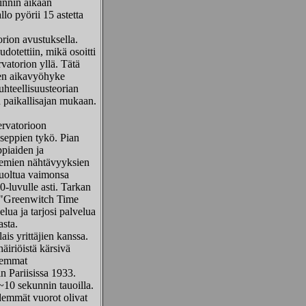
innin aikaan
lo pyörii 15 astetta
rion avustuksella.
udotettiin, mikä osoitti
rvatorion yllä. Tätä
een aikavyöhyke
uhteellisuusteorian
 paikallisajan mukaan.
rvatorioon
oseppien tykö. Pian
ppiaiden ja
emien nähtävyyksien
kuoltua vaimonsa
0-luvulle asti. Tarkan
lä "Greenwitch Time
lua ja tarjosi palvelua
asta.
s yrittäjien kanssa.
äiriöistä kärsivä
olemmat
n Pariisissa
1933.
~10 sekunnin tauoilla.
demmät vuorot olivat