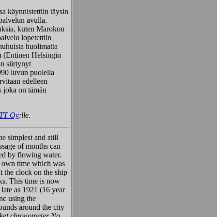
 käynnistettiin täysin
palvelun avulla
.
nuksia, kuten Marokon
lvelu lopetettiin
huhuista huolimatta
n (Entinen Helsingin
n siirtynyt
1990 luvun puolella
rvitaan edelleen
s joka on tämän
VTT Oy
:lle.
 simplest and still
assage of months can
ed by flowing water.
t's own time which was
t the clock on the ship
ks. This time is now
ate as 1921 (16 year
ync using the
ounds around the city
ket chronometer No.