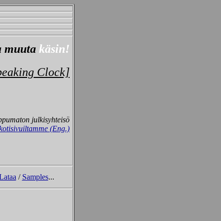
ja muuta
käsin!
peaking Clock]
ippumaton julkisyhteisö
kotisivuiltamme (Eng.)
Lataa
/
Samples
...