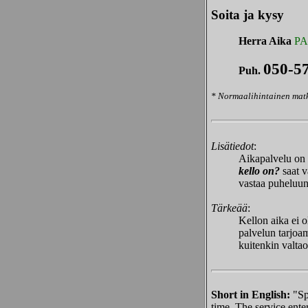
Soita ja kysy
Herra Aika
P
050-5
Puh.
* Normaalihintainen mat
Lisätiedot
:
Aikapalvelu on 
kello on?
saat v
vastaa puheluu
Tärkeää
:
Kellon aika ei o
palvelun tarjoam
kuitenkin valtao
Short in English:
"Sp
time
. The service ente