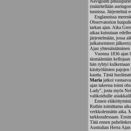
Navigointi pituuspiiri
(määritellään auringos
tunnissa. Järjestelmä e
Englannissa merenkulu
Observatorion huipulle 
tarkan ajan. Aika Green
aikaa kutsutaan edell
järjestelmään, jossa a
julkaisemisen jälkeen)
Ajan yhtenäistäminen h
Vuonna 1836 ajan her
täsmäämään kellojaan 
hän ryhtyi kulkemaan t
käsityöläisten pajojen
kautta. Tästä huolima
Maria
jatkoi vastaava
ajan takeena toimi obs
Lady", josta myös Neit
valikoiduille asiakkai
Ennen eläköitymistään
Ruthin toimittama aika 
verkkolennätin aika. 
tarkkuudessaan. Ensimm
Tätä ennen puhelinkesk
Australian Herra Ajan