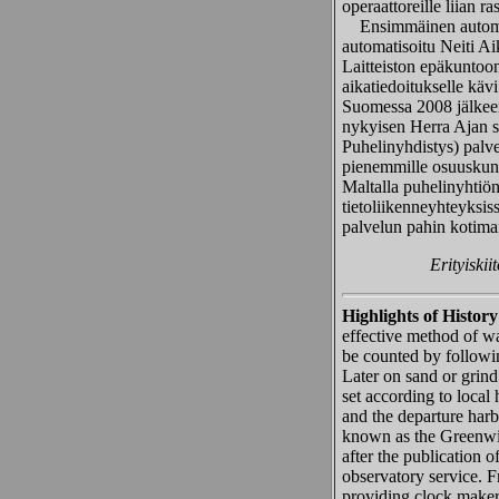
operaattoreille liian ra
Ensimmäinen automoitu
automatisoitu Neiti Ai
Laitteiston epäkuntoo
aikatiedoitukselle käv
Suomessa 2008 jälkeen
nykyisen Herra Ajan sa
Puhelinyhdistys) palve
pienemmille osuuskunnil
Maltalla puhelinyhtiön
tietoliikenneyhteyksi
palvelun pahin kotimai
Erityiskii
Highlights of History
effective method of wa
be counted by followi
Later on sand or grind
set according to local
and the departure har
known as the Greenwi
after the publication o
observatory service.
providing clock maker