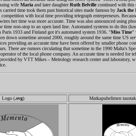
assing wife
Maria
and later daughter
Ruth Belville
continued with this 
es carried time took them past historical sites made famous by
Jack the 
 competition with local time providing telegraph entrepreneurs. Becaus
he wires her time was more accurate. Time was also announced using pho
the time non-stop to an open land line. Automated systems to do this (
 Paris 1933 and Finland got it's automated system 1936. "
Miss Time
"
aken down sometime around 2000, roughly around the same time US 
rvices providing an accurate time have been offered by smaller phone c
urs. There are rumors circulating that sometime in the 1990 Malta's Sp
operator of the local phone company. An accurate time is needed for 
s provided by VTT Mikes – Metrology research center and laboratory, wh
ice.
Logo (
.svg
)
Matkapuhelimen taustak