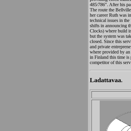
485/786
". After his p
The route the Bellvill
her career Ruth was in
technical issues in t
shifts in announcing 
Clocks) where build in
but the system was t
closed. Since this se
and private entreprene
where provided by an 
in Finland this time i
competitor of this serv
Ladattavaa
.