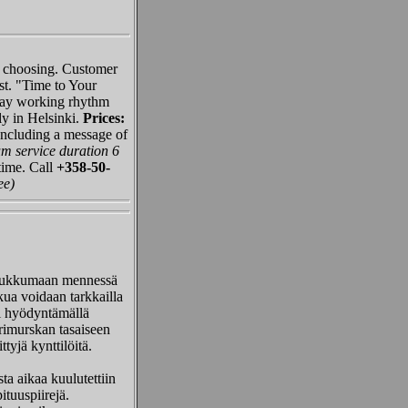
ur choosing. Customer
est. "Time to Your
yday working rhythm
ly in Helsinki.
Prices:
ncluding a message of
m service duration 6
time. Call
+358-50-
ee)
a nukkumaan mennessä
kua voidaan tarkkailla
ai hyödyntämällä
orimurskan tasaiseen
tyjä kynttilöitä.
a aikaa kuulutettiin
pituuspiirejä.