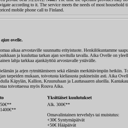
avigate according to it. The service meets the needs of most household t
priced mobile phone call to Finland.
a
ajan
ovelle.
omaa aikaa arvostaville suunnattu erityistuote. Henkilökuntamme saap
aikkaan ja kuuluttaa tarkan ajan sovitulla tavalla. Aika Ovelle on yleel
mainen lahja tarkkaa ajankäyttöä arvostavalle ystävälle.
yöelämän ja arjen rytmittämiseen sekä elämän merkittävimpiin hetkiin. T
ajan tarpeiden mukaan, toivotusta kieliasusta pukineisiin asti. Aika Ovel
ulla Käpylän, Kallion, Kruunuhaan ja Lauttasaaren alueilla. Kantaka
astaa toivottaessa myös Rouva Aika.
to
Yksittäiset kuulutukset
 850€**
Alk. 300€**
/ 1400€**
Omavalintainen tervehdys tai muistutus:
+30€ Syntymäpäivät
+50€ Hääpäivät