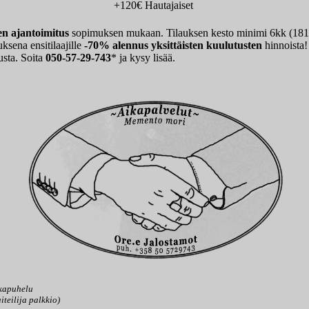
+120€ Hautajaiset
n ajantoimitus
sopimuksen mukaan. Tilauksen kesto minimi 6kk (181 
ksena ensitilaajille
-70% alennus yksittäisten kuulutusten
hinnoista!
lusta. Soita
050-57-29-743
* ja kysy lisää.
kapuhelu
iteilija palkkio)