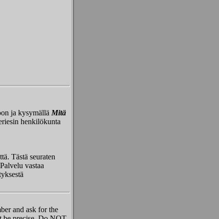
roon ja kysymällä
Mitä
eriesin henkilökunta
ttä. Tästä seuraten
 Palvelu vastaa
tyksestä
er and ask for the
ot be precise. Do NOT