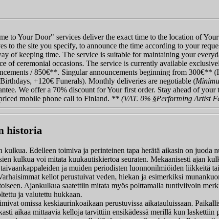
me to Your Door" services deliver the exact time to the location of Yo
ves to the site you specify, to announce the time according to your requ
way of keeping time. The service is suitable for maintaining your ever
ice of ceremonial occasions. The service is currently available exclusive
ncements / 850€**.
Singular announcements beginning from 300€** (I
Birthdays, +120€ Funerals). Monthly deliveries are negotiable (
Minimu
antee. We offer a 70% discount for Your first order. Stay ahead of your 
priced mobile phone call to Finland.
** (VAT. 0% §Performing Artist F
n historia
an kulkua. Edelleen toimiva ja perinteinen tapa herätä aikasin on juod
sien kulkua voi mitata kuukautiskiertoa seuraten. Mekaanisesti ajan kul
 taivaankappaleiden ja muiden periodisten luonnonilmiöiden liikkeitä t
ta. Varhaisimmat kellot perustuivat veden, hiekan ja esimerkiksi munanku
toiseen. Ajankulkua saatettiin mitata myös polttamalla tuntiviivoin merkit
ltettu ja valutettu hukkaan.
vat omissa keskiaurinkoaikaan perustuvissa aikatauluissaan. Paikallist
rkasti aikaa mittaavia kelloja tarvittiin ensikädessä merillä kun laskettiin 