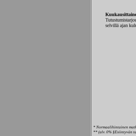
Kuukausittaine
Tutustumistarjou
selvillä ajan ku
* Normaalihintainen mat
** (alv. 0% §Esiintyvän ta