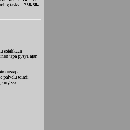
iming tasks.
+358-50-
uu asiakkaan
linen tapa pysyä ajan
oimitustapa
le palvelu toimii
upungissa