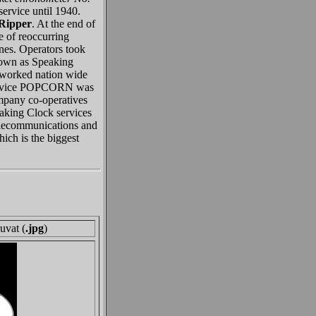
service until 1940.
Ripper
. At the end of
e of reoccurring
nes. Operators took
known as Speaking
 worked nation wide
service POPCORN was
ompany co-operatives
eaking Clock services
telecommunications and
ich is the biggest
uvat (
.jpg
)