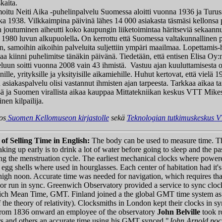
skaita.
 Neiti Aika -puhelinpalvelu Suomessa aloitti vuonna 1936 ja Turussa
ka 1938. Vilkkaimpina päivinä lähes 14 000 asiakasta täsmäsi kellonsa 
n joutuminen aiheutti koko kaupungin liiketoimintaa häritseviä sekaan
i 1980 luvun alkupuolella
.
On kerrottu että Suomessa valtakunnallinen pa
, samoihin aikoihin palveluita suljettiin ympäri maailmaa. Lopettamis-
a kiinni puhelimitse tänäkin päivänä. Tiedetään, että entisen Elisa Oy:
luun soitti vuonna 2008 vain 43 ihmistä. Vastuu ajan kuuluttamisesta o
le, yrityksille ja yksityisille aikamiehille. Huhut kertovat, että vielä 
 asiakaspalvelu olisi vastannut ihmisten ajan tarpeesta. Tarkkaa aikaa ta
ssä ja Suomen virallista aikaa kauppaa Mittatekniikan keskus VTT Mike
nen kilpailija.
tos
Suomen Kellomuseon kirjastolle
sekä
Teknologian tutkimuskeskus 
 of Selling Time in English:
The body can be used to measure time. The
king up early is to drink a lot of water before going to sleep and the p
ng the
menstruation cycle. The earliest mechanical clocks where power
 egg shells where used in hourglasses. Each center of habitation had i
 high noon. Accurate time was needed for navigation, which requires tha
bor run in sync. Greenwich Observatory provided a service to sync cloc
ch Mean Time, GMT. Finland joined a the global GMT time system as l
f the theory of relativity). Clocksmiths in London kept their clocks in s
 From 1836 onward an employee of the observatory
John Belville
took r
s and others an accurate time using his GMT synced "
John Arnold poc