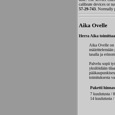
calibrate devices or n
57-29-743
. Normally 
Aika Ovelle
Herra Aika toimitta
Aika Ovelle on 
määrittelemään p
tasalla ja erino
Palvelu sopii t
yksilöidään tila
pääkaupunkiseud
toimituksesta v
Paketti hinnas
7 kuulutusta /
14 kuulutusta 