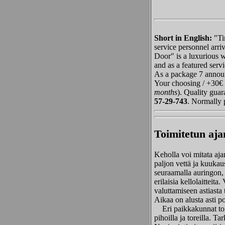
Short in English:
"Ti
service personnel arri
Door" is a luxurious 
and as a featured serv
As a package 7 annou
Your choosing / +30€ 
months
). Quality guar
57-29-743
. Normally 
Toimitetun aja
Keholla voi mitata aj
paljon vettä ja kuukau
seuraamalla auringon,
erilaisia kellolaittei
valuttamiseen astiasta 
Aikaa on alusta asti po
Eri paikkakunnat toimi
pihoilla ja toreilla. Ta