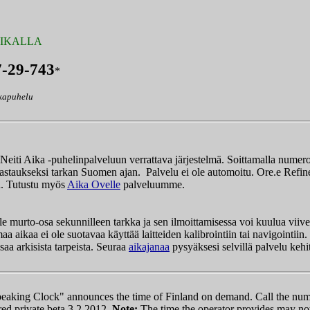
AIKALLA
7-29-743
*
kapuhelu
Neiti Aika -puhelinpalveluun verrattava järjestelmä. Soittamalla nume
astaukseksi tarkan Suomen ajan. Palvelu ei ole automoitu. Ore.e Refin
n. Tutustu myös
Aika Ovelle
palveluumme.
le murto-osa sekunnilleen tarkka ja sen ilmoittamisessa voi kuulua viive
aa aikaa ei ole suotavaa käyttää laitteiden kalibrointiin tai navigointiin.
saa arkisista tarpeista. Seuraa
aikajanaa
pysyäksesi selvillä palvelu kehi
eaking Clock" announces the time of Finland on demand. Call the numb
red private beta 3.2.2012.
Note:
The time the operator provides may n